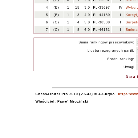
3
(C)
0
1
2,0
PL-23302
II
Mroziń
4
(B)
1
15
3,0
PL-33697
IV
Wykurz
5
(B)
1
3
4,0
PL-44180
II
Korcyl
6
(C)
1
4
5,0
PL-38588
II
Surpeta
7
(C)
1
8
6,0
PL-46161
II
Śmieta
Suma rankingów przeciwników:
Liczba rozegranych partii:
Średni ranking:
Uwagi
Data 
ChessArbiter Pro 2010 (v.5.43) © A.Curyło
http://www
Właściciel: Pawe³ Mroziñski