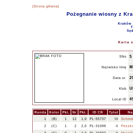
[Strona główna]
Pożegnanie wiosny z Kr
Kraków 
T
Sęd
Karta 
5
SNo
M
Nazwisko Imię
2
Data ur.
U
Klub
4
Local ID
Runda
Kolor
Pkt.
Nr
Pkt.
ID CR
Tytuł
Na
1
(B)
1
12
1,0
PL-55737
III
Schmid
2
(C)
1
2
2,0
PL-31099
II
Peszko