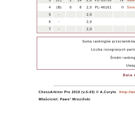
3
(C)
1
14
2,0
PL-55710
IV
Nawa
4
(B)
0
8
2,0
PL-46161
II
Śmie
5
-
2,0
6
-
2,0
7
-
2,0
Suma rankingów przeciwników
Liczba rozegranych partii
Średni ranking
Uwag
Data 
ChessArbiter Pro 2010 (v.5.43) © A.Curyło
http://w
Właściciel: Pawe³ Mroziñski