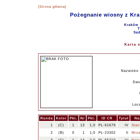
[Strona główna]
Pożegnanie wiosny z Kr
Kraków 
T
Sęd
Karta 
Nazwisko 
Data
Loca
Runda
Kolor
Pkt.
Nr
Pkt.
ID CR
Tytuł
Na
1
(C)
1
13
1,0
PL-61679
IV
Stac
2
(B)
0
1
1,0
PL-23302
II
Mroz