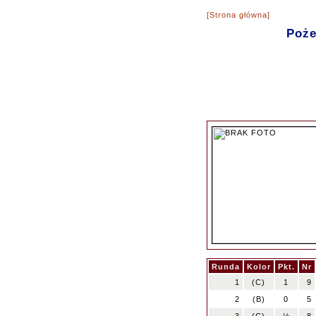
[Strona główna]
Poże
Runda
Kolor
Pkt.
Nr
1
(C)
1
9
2
(B)
0
5