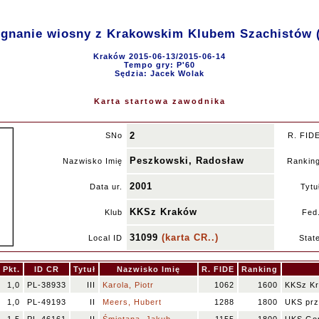
gnanie wiosny z Krakowskim Klubem Szachistów 
Kraków 2015-06-13/2015-06-14
Tempo gry: P'60
Sędzia: Jacek Wolak
Karta startowa zawodnika
2
SNo
R. FID
Peszkowski, Radosław
Nazwisko Imię
Rankin
2001
Data ur.
Tytu
KKSz Kraków
Klub
Fed
31099
(karta CR..)
Local ID
Stat
Pkt.
ID CR
Tytuł
Nazwisko Imię
R. FIDE
Ranking
1,0
PL-38933
III
Karola, Piotr
1062
1600
KKSz K
1,0
PL-49193
II
Meers, Hubert
1288
1800
UKS prz