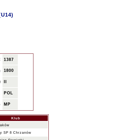
(U14)
1387
E
1800
g
II
ł
POL
.
MP
e
Klub
raków
y SP 8 Chrzanów