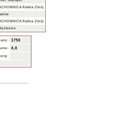
iec Staniątki
ACHOWNICA Rabka-Zdrój
raków
ACHOWNICA Rabka-Zdrój
yślenice
1750
kany:
4,0
uma:
orię: