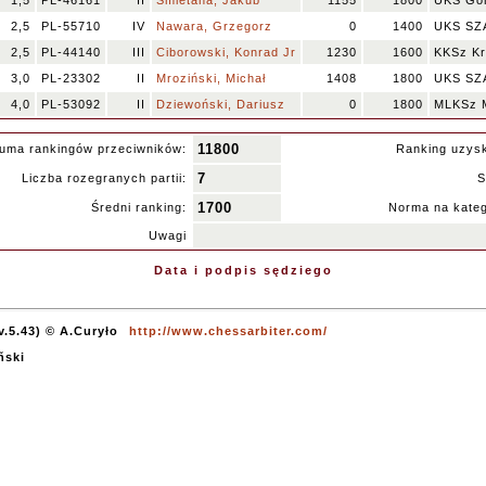
1,5
PL-46161
II
Śmietana, Jakub
1155
1800
UKS Gon
2,5
PL-55710
IV
Nawara, Grzegorz
0
1400
UKS SZ
2,5
PL-44140
III
Ciborowski, Konrad Jr
1230
1600
KKSz K
3,0
PL-23302
II
Mroziński, Michał
1408
1800
UKS SZ
4,0
PL-53092
II
Dziewoński, Dariusz
0
1800
MLKSz M
11800
uma rankingów przeciwników:
Ranking uzys
7
Liczba rozegranych partii:
S
1700
Średni ranking:
Norma na kateg
Uwagi
Data i podpis sędziego
v.5.43) © A.Curyło
http://www.chessarbiter.com/
ñski