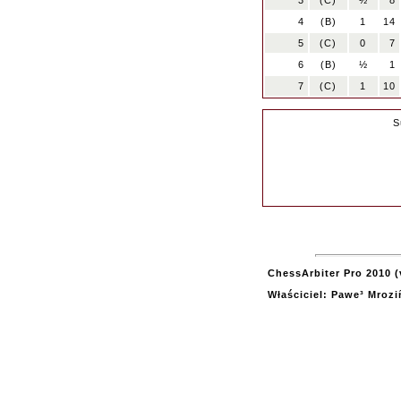
3
(C)
½
8
4
(B)
1
14
5
(C)
0
7
6
(B)
½
1
7
(C)
1
10
S
ChessArbiter Pro 2010 (
Właściciel: Pawe³ Mrozi