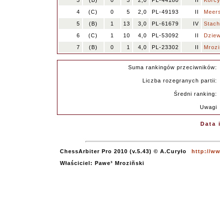
3
(B)
0
3
2,0
PL-44180
II
Korcy
4
(C)
0
5
2,0
PL-49193
II
Meers
5
(B)
1
13
3,0
PL-61679
IV
Stach
6
(C)
1
10
4,0
PL-53092
II
Dziew
7
(B)
0
1
4,0
PL-23302
II
Mrozi
Suma rankingów przeciwników:
Liczba rozegranych partii:
Średni ranking:
Uwagi
Data 
ChessArbiter Pro 2010 (v.5.43) © A.Curyło
http://w
Właściciel: Pawe³ Mroziñski