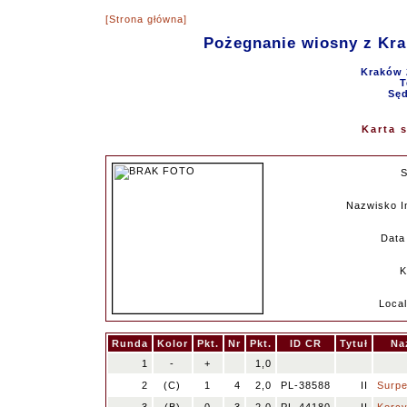
[Strona główna]
Pożegnanie wiosny z Kr
Kraków 
T
Sęd
Karta 
Nazwisko I
Data 
K
Local
Runda
Kolor
Pkt.
Nr
Pkt.
ID CR
Tytuł
Na
1
-
+
1,0
2
(C)
1
4
2,0
PL-38588
II
Surpe