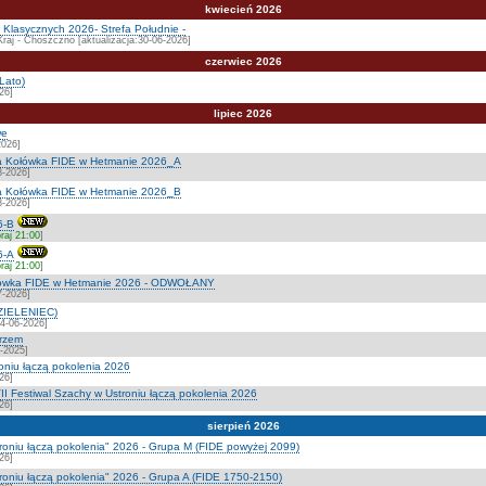
kwiecień 2026
Klasycznych 2026- Strefa Południe -
Kraj - Choszczno [aktualizacja:30-06-2026]
czerwiec 2026
Lato)
26]
lipiec 2026
we
2026]
a Kołówka FIDE w Hetmanie 2026_A
8-2026]
a Kołówka FIDE w Hetmanie 2026_B
8-2026]
6-B
raj 21:00
]
6-A
raj 21:00
]
ołówka FIDE w Hetmanie 2026 - ODWOŁANY
7-2026]
ZIELENIEC)
04-06-2026]
rzem
2-2025]
roniu łączą pokolenia 2026
26]
I Festiwal Szachy w Ustroniu łączą pokolenia 2026
26]
sierpień 2026
troniu łączą pokolenia" 2026 - Grupa M (FIDE powyżej 2099)
26]
troniu łączą pokolenia" 2026 - Grupa A (FIDE 1750-2150)