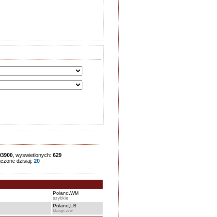
03900
, wyswietlonych:
629
zone dzisiaj:
20
Poland,WM
szybkie
Poland,LB
klasyczne