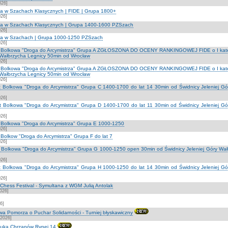
026]
na w Szachach Klasycznych | FIDE | Grupa 1800+
026]
zna w Szachach Klasycznych | Grupa 1400-1600 PZSzach
026]
zna w Szachach | Grupa 1000-1250 PZSzach
026]
lat Bolkowa "Droga do Arcymistrza" Grupa A ZGŁOSZONA DO OCENY RANKINGOWEJ FIDE o I kateg
 Wałbrzycha Legnicy 50min od Wrocław
026]
lat Bolkowa "Droga do Arcymistrza" Grupa A ZGŁOSZONA DO OCENY RANKINGOWEJ FIDE o I kateg
 Wałbrzycha Legnicy 50min od Wrocław
026]
lat Bolkowa "Droga do Arcymistrza" Grupa C 1400-1700 do lat 14 30min od Świdnicy Jeleniej G
026]
lat Bolkowa "Droga do Arcymistrza" Grupa D 1400-1700 do lat 11 30min od Świdnicy Jeleniej G
026]
at Bolkowa "Droga do Arcymistrza" Grupa E 1000-1250
026]
t Bolkow "Droga do Arcymistrza" Grupa F do lat 7
026]
at Bolkowa "Droga do Arcymistrza" Grupa G 1000-1250 open 30min od Świdnicy Jeleniej Góry Wa
026]
lat Bolkowa "Droga do Arcymistrza" Grupa H 1000-1250 do lat 14 30min od Świdnicy Jeleniej G
026]
hess Festival - Symultana z WGM Julią Antolak
2026]
6]
a Pomorza o Puchar Solidarności - Turniej błyskawiczny
-2026]
tuka Chrzanów Rynej 14