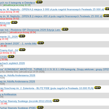
ych na 4 kategorię w Ostrołęce
um [
aktualizacja:wczoraj 11:13
]
y im. M. Najdorfa - OPEN A (I miejsce 3 000 zł pula nagród finansowych Festiwalu 25 000 zł)
zacja:dzisiaj 16:49
]
y im. M. Najdorfa - OPEN B (I miejsce 400 zł pula nagród finansowych Festiwalu 25 000 zł)
zacja:dzisiaj 16:52
]
WROCŁAW
 08:46
]
we Ind. i Rodzinne GP Chrzanowa 2026 Edycja Lato.
talna 1 [
aktualizacja:dzisiaj 18:54
]
etmanie 21_2026
aj 21:33
]
ato-Jesień 2026" - 1. runda blitz
j 20:46
]
Czarny Koń - 04
ja:dzisiaj 21:11
]
 17/26
aj 20:09
]
szachach szybkich 2026
026]
strza" KOMUNIKAT WKRÓTCE. TURNIEJ O V IV III II I i KM kategorię. Grupy wiekowe i grupy OPE
cha Jeleniej Góry [aktualizacja:14-05-2026]
owy im. Adolfa Anderssena 2026
2026]
owy im. Adolfa Anderssena 2026
2026]
iej Szachowy im. J. Zukertorta - BLITZ FIDE (pula nagród w Festiwalu 10.000 PLN)
:38
]
y w Amfiteatrze
026]
Puchar Starosty Suskiego (roczniki 2012-2016)
j 21:49
]
Puchar Starosty Suskiego (FIDE)