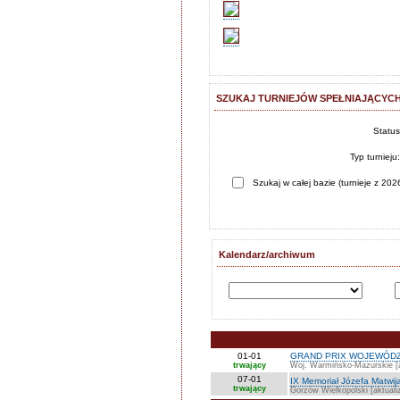
SZUKAJ TURNIEJÓW SPEŁNIAJĄCYCH
Statu
Typ turnieju
Szukaj w całej bazie (turnieje z 2026
Kalendarz/archiwum
01-01
GRAND PRIX WOJEWÓDZ
trwający
Woj. Warmińsko-Mazurskie [a
07-01
IX Memoriał Józefa Matwij
trwający
Gorzów Wielkopolski [aktuali