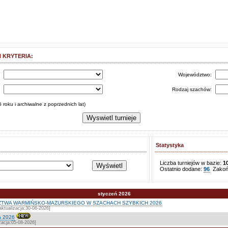
 KRYTERIA:
s
Województwo:
:
Rodzaj szachów:
 roku i archiwalne z poprzednich lat)
Statystyka
Liczba turniejów w bazie:
1
Ostatnio dodane:
96
Zakońc
styczeń 2026
TWA WARMIŃSKO-MAZURSKIEGO W SZACHACH SZYBKICH 2026
ktualizacja:30-06-2026]
a 2026
zacja:05-08-2026]