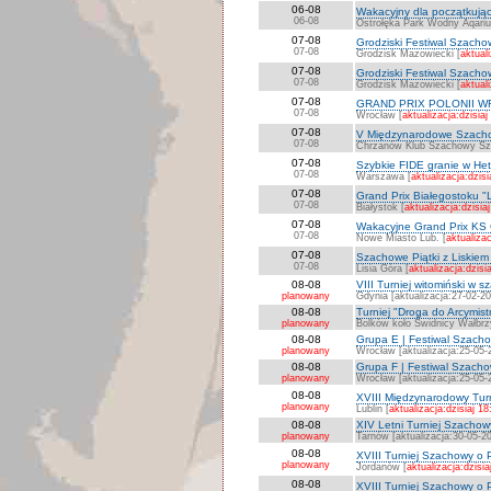
06-08
Wakacyjny dla początkując
06-08
Ostrołęka Park Wodny Aqari
07-08
Grodziski Festiwal Szachow
07-08
Grodzisk Mazowiecki [
aktuali
07-08
Grodziski Festiwal Szachow
07-08
Grodzisk Mazowiecki [
aktuali
07-08
GRAND PRIX POLONII 
07-08
Wrocław [
aktualizacja:dzisiaj
07-08
V Międzynarodowe Szacho
07-08
Chrzanów Klub Szachowy Szpi
07-08
Szybkie FIDE granie w H
07-08
Warszawa [
aktualizacja:dzisi
07-08
Grand Prix Białegostoku "L
07-08
Białystok [
aktualizacja:dzisia
07-08
Wakacyjne Grand Prix KS 
07-08
Nowe Miasto Lub. [
aktualizac
07-08
Szachowe Piątki z Liskiem
07-08
Lisia Góra [
aktualizacja:dzisi
08-08
VIII Turniej witomiński w 
planowany
Gdynia [aktualizacja:27-02-2
08-08
Turniej "Droga do Arcymi
planowany
Bolków koło Świdnicy Wałbrzy
08-08
Grupa E | Festiwal Szach
planowany
Wrocław [aktualizacja:25-05-
08-08
Grupa F | Festiwal Szach
planowany
Wrocław [aktualizacja:25-05-
08-08
XVIII Międzynarodowy Turn
planowany
Lublin [
aktualizacja:dzisiaj 18
08-08
XIV Letni Turniej Szachow
planowany
Tarnów [aktualizacja:30-05-2
08-08
XVIII Turniej Szachowy o 
planowany
Jordanów [
aktualizacja:dzisia
08-08
XVIII Turniej Szachowy o 