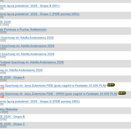
26]
roniu łączą pokolenia" 2026 - Grupa B (50+)
26]
troniu łączą pokolenia" 2026 - Grupa C (FIDE poniżej 1801)
26]
ZE 2026
5-2026]
wa Pomorza o Puchar Solidarności
-2026]
l Szachowy im. Adolfa Anderssena 2026
2026]
l Szachowy im. Adolfa Anderssena 2026
2026]
l Szachowy im. Adolfa Anderssena 2026
2026]
estiwal Szachowy im. Adolfa Anderssena 2026
2026]
owy im. Adolfa Anderssena 2026
2026]
E 2026 - Grupa A
-2026]
iej Szachowy im. Jana Zukertorta FIDE (pula nagród w Festiwalu 10.000 PLN)
:03
]
niej Szachowy im. Jana Zukertorta FIDE - OPEN (pula nagród w Festiwalu 10.000 PLN)
:19
]
troniu łączą pokolenia" 2026 - Grupa G (FIDE poniżej 1801)
26]
rdzy Mokotów
5-2026]
E 2026 - Grupa B
-2026]
E 2026 - Grupa C
-2026]