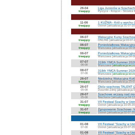
26-04
Liga Juniorów w Szachach 
trwający
Pyrzyce - Krzęcin - Strzelce 
11-06
1 KUŹNIA - Król u wyrchu (
trwający
Ustroń [aktualizacja:31-07-20
06-07
Wakacyjne Kursy Szacho
trwający
ONLINE [aktualizacja:03-07-
06-07
Poniedziałkowa Wakacyjn
trwający
Warszawa [aktualizacja:04-0
06-07
Poniedziałkowa Wakacyjn
trwający
Warszawa [aktualizacja:04-0
07-07
319th YMCA Summer 202
06-08
Warszawa [
aktualizacja:wczo
08-07
318th YMCA Summer 202
07-08
Warszawa [
aktualizacja:wczo
26-07
Niedzielna Wakacyjna K
trwający
Warszawa [aktualizacja:25-0
26-07
Obóz szachowy TALENT (
05-08
Duszniki-Zdrój [aktualizacja:
28-07
Szachowe wczasy nad mo
05-08
Niechorze [aktualizacja:04-1
31-07
VII Festiwal Szachy w Ust
trwający
Ustroń [aktualizacja:10-05-20
31-07
Zgrupowanie Szachowe- VI
trwający
Ustroń [aktualizacja:02-07-20
01-08
VII Festiwal "Szachy w Us
07-08
Ustroń [aktualizacja:03-07-20
01-08
VII Festiwal "Szachy w Us