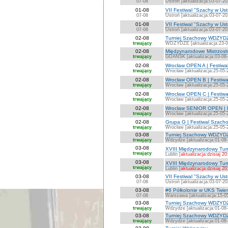
07-08
Ustroń [aktualizacja:03-07-20
01-08
VII Festiwal "Szachy w Ust
07-08
Ustroń [aktualizacja:03-07-20
01-08
VII Festiwal "Szachy w Us
07-08
Ustroń [aktualizacja:03-07-20
02-08
Turniej Szachowy WDZYD
trwający
WDZYDZE [aktualizacja:23-0
02-08
Międzynarodowe Mistrzost
trwający
GDAŃSK [aktualizacja:03-08
02-08
Wrocław OPEN A | Festiwa
trwający
Wrocław [aktualizacja:25-05-
02-08
Wrocław OPEN B | Festiwa
trwający
Wrocław [aktualizacja:25-05-
02-08
Wrocław OPEN C | Festiwa
trwający
Wrocław [aktualizacja:25-05-
02-08
Wrocław SENIOR OPEN | F
trwający
Wrocław [aktualizacja:25-05-
02-08
Grupa G | Festiwal Szach
trwający
Wrocław [aktualizacja:25-05-
03-08
Turniej Szachowy WDZYDZ
trwający
Wdzydze [aktualizacja:01-08
03-08
XVIII Międzynarodowy Turn
trwający
Lublin [
aktualizacja:dzisiaj 20
03-08
XVIII Międzynarodowy Tur
trwający
Lublin [
aktualizacja:dzisiaj 20
03-08
VII Festiwal "Szachy w Us
07-08
Ustroń [aktualizacja:03-07-20
03-08
#6 Półkolonie w UKS Twie
07-08
Warszawa [aktualizacja:15-0
03-08
Turniej Szachowy WDZYDZ
trwający
Wdzydze [aktualizacja:01-08
03-08
Turniej Szachowy WDZYDZ
trwający
Wdzydze [aktualizacja:01-08