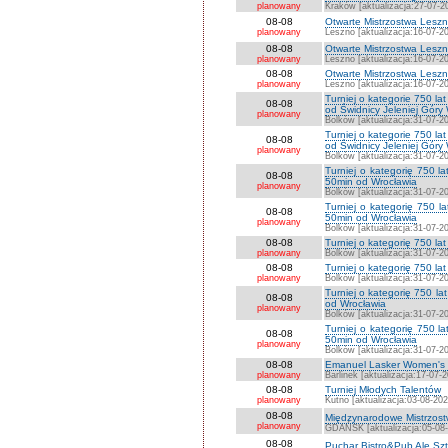
planowany
Kraków [aktualizacja:27-07-2
08-08
Otwarte Mistrzostwa Lesz
planowany
Leszno [aktualizacja:16-07-2
08-08
Otwarte Mistrzostwa Les
planowany
Leszno [aktualizacja:16-07-2
08-08
Otwarte Mistrzostwa Les
planowany
Leszno [aktualizacja:16-07-2
Turniej o kategorie 750 
08-08
od Świdnicy Jeleniej Góry
planowany
Bolków [aktualizacja:31-07-2
Turniej o kategorie 750 
08-08
od Świdnicy Jeleniej Góry
planowany
Bolków [aktualizacja:31-07-2
Turniej o kategorię 750 
08-08
50min od Wrocławia
planowany
Bolków [aktualizacja:31-07-2
Turniej o kategorię 750 
08-08
50min od Wrocławia
planowany
Bolków [aktualizacja:31-07-2
08-08
Turniej o kategorię 750 l
planowany
Bolków [aktualizacja:31-07-2
08-08
Turniej o kategorię 750 la
planowany
Bolków [aktualizacja:31-07-2
Turniej o kategorię 750 l
08-08
od Wrocławia
planowany
Bolków [aktualizacja:31-07-2
Turniej o kategorię 750 
08-08
50min od Wrocławia
planowany
Bolków [aktualizacja:31-07-2
08-08
Emanuel Lasker Women's C
planowany
Barlinek [aktualizacja:17-07-
08-08
Turniej Młodych Talentów
planowany
Kutno [aktualizacja:03-08-202
08-08
Międzynarodowe Mistrzostw
planowany
GDAŃSK [aktualizacja:05-08
08-08
Puchar Bistro&Pub Ale Sz