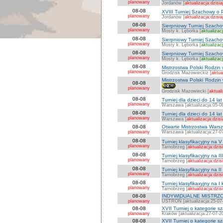
planowany
Jordanów [
aktualizacja:dzisia
08-08
XVIII Turniej Szachowy o P
planowany
Jordanów [
aktualizacja:dzisia
08-08
Sierpniowy Turniej Szachowy
planowany
Mosty k. Lęborka [
aktualizac
08-08
Sierpniowy Turniej Szachow
planowany
Mosty k. Lęborka [
aktualizac
08-08
Sierpniowy Turniej Szachow
planowany
Mosty k. Lęborka [
aktualizac
08-08
Mistrzostwa Polski Rodzin
planowany
Grodzisk Mazowieckiz [
aktua
Mistrzostwa Polski Rodzin
08-08
planowany
Grodzisk Mazowiecki [
aktuali
08-08
Turniej dla dzieci do 14 l
planowany
Warszawa [aktualizacja:05-0
08-08
Turniej dla dzieci do 14 l
planowany
Warszawa [
aktualizacja:dzisi
08-08
Otwarte Mistrzostwa Warsza
planowany
Warszawa [aktualizacja:27-0
08-08
Turniej klasyfikacyjny na V
planowany
Tarnobrzeg [
aktualizacja:dzis
08-08
Turniej klasyfikacyjny na II
planowany
Tarnobrzeg [
aktualizacja:dzis
08-08
Turniej klasyfikacyjny na II
planowany
Tarnobrzeg [
aktualizacja:dzis
08-08
Turniej klasyfikaxyjny na I
planowany
Tarnobrzeg [
aktualizacja:dzis
08-08
INDYWIDUALNE MISTRZO
planowany
USTROŃ [aktualizacja:25-07
08-08
XVII Turniej o kategorie 
planowany
Kraków [aktualizacja:27-07-2
08-08
XVII Turniej o kategorie 