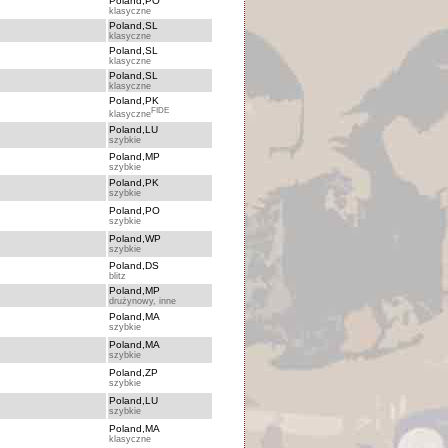
Poland,PO
klasyczne
Poland,SL
klasyczne
Poland,SL
klasyczne
Poland,SL
klasyczne
Poland,PK
FIDE
klasyczne
Poland,LU
szybkie
Poland,MP
szybkie
Poland,PK
szybkie
Poland,PO
szybkie
Poland,WP
szybkie
Poland,DS
blitz
Poland,MP
drużynowy, inne
Poland,MA
szybkie
Poland,MA
szybkie
Poland,ZP
szybkie
Poland,LU
szybkie
Poland,MA
klasyczne