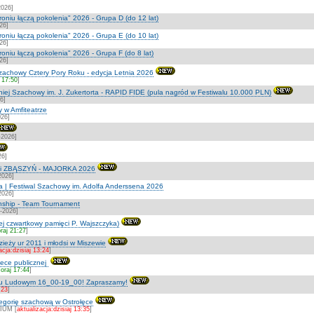
2026]
roniu łączą pokolenia" 2026 - Grupa D (do 12 lat)
26]
roniu łączą pokolenia" 2026 - Grupa E (do 10 lat)
26]
roniu łączą pokolenia" 2026 - Grupa F (do 8 lat)
26]
zachowy Cztery Pory Roku - edycja Letnia 2026
 17:50
]
iej Szachowy im. J. Zukertorta - RAPID FIDE (pula nagród w Festiwalu 10.000 PLN)
6]
y w Amfiteatrze
026]
-2026]
26]
źni ZBĄSZYŃ - MAJORKA 2026
2026]
a | Festiwal Szachowy im. Adolfa Anderssena 2026
2026]
ship - Team Tournament
7-2026]
ej czwartkowy pamięci P. Wajszczyka)
raj 21:27
]
zieży ur 2011 i młodsi w Miszewie
acja:dzisiaj 13:24
]
otece publicznej
oraj 17:44
]
ku Ludowym 16_00-19_00! Zapraszamy!
:23
]
ategorię szachową w Ostrołęce
IUM [
aktualizacja:dzisiaj 13:35
]