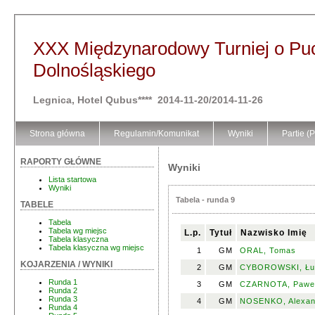
XXX Międzynarodowy Turniej o P
Dolnośląskiego
Legnica, Hotel Qubus**** 2014-11-20/2014-11-26
Strona główna
Regulamin/Komunikat
Wyniki
Partie (
RAPORTY GŁÓWNE
Wyniki
Lista startowa
Wyniki
Tabela - runda 9
TABELE
Tabela
Tabela wg miejsc
L.p.
Tytuł
Nazwisko Imię
Tabela klasyczna
Tabela klasyczna wg miejsc
1
GM
ORAL, Tomas
KOJARZENIA / WYNIKI
2
GM
CYBOROWSKI, Łu
Runda 1
3
GM
CZARNOTA, Pawe
Runda 2
Runda 3
4
GM
NOSENKO, Alexan
Runda 4