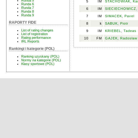
Runda 5
5
IM
STACHOWIAK, Kam
Runda 6
Runda 7
6
IM
SIECIECHOWICZ, 
Runda 8
Runda 9
7
IM
SIMACEK, Pavel
RAPORTY FIDE
8
k
SABUK, Piotr
List of rating changes
9
IM
KRIEBEL, Tadeas
List of registration
Rating performance
10
FM
GAJEK, Radosław
IRL Reports
Rankingi i kategorie (POL)
Ranking uzyskany (POL)
Normy na kategorie (POL)
Klasy sportowe (POL)