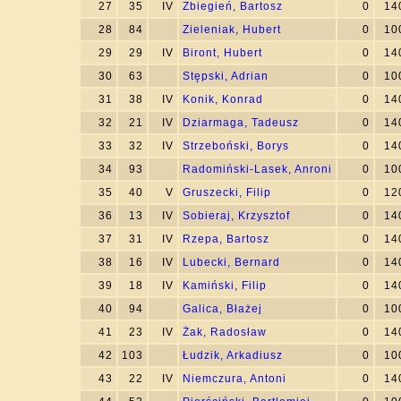
27
35
IV
Zbiegień, Bartosz
0
14
28
84
Zieleniak, Hubert
0
10
29
29
IV
Biront, Hubert
0
14
30
63
Stępski, Adrian
0
10
31
38
IV
Konik, Konrad
0
14
32
21
IV
Dziarmaga, Tadeusz
0
14
33
32
IV
Strzeboński, Borys
0
14
34
93
Radomiński-Lasek, Anroni
0
10
35
40
V
Gruszecki, Filip
0
12
36
13
IV
Sobieraj, Krzysztof
0
14
37
31
IV
Rzepa, Bartosz
0
14
38
16
IV
Lubecki, Bernard
0
14
39
18
IV
Kamiński, Filip
0
14
40
94
Galica, Błażej
0
10
41
23
IV
Żak, Radosław
0
14
42
103
Łudzik, Arkadiusz
0
10
43
22
IV
Niemczura, Antoni
0
14