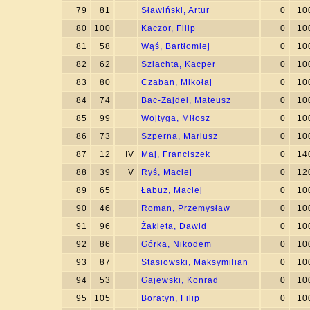
79
81
Sławiński, Artur
0
10
80
100
Kaczor, Filip
0
10
81
58
Wąś, Bartłomiej
0
10
82
62
Szlachta, Kacper
0
10
83
80
Czaban, Mikołaj
0
10
84
74
Bac-Zajdel, Mateusz
0
10
85
99
Wojtyga, Miłosz
0
10
86
73
Szperna, Mariusz
0
10
87
12
IV
Maj, Franciszek
0
14
88
39
V
Ryś, Maciej
0
12
89
65
Łabuz, Maciej
0
10
90
46
Roman, Przemysław
0
10
91
96
Żakieta, Dawid
0
10
92
86
Górka, Nikodem
0
10
93
87
Stasiowski, Maksymilian
0
10
94
53
Gajewski, Konrad
0
10
95
105
Boratyn, Filip
0
10