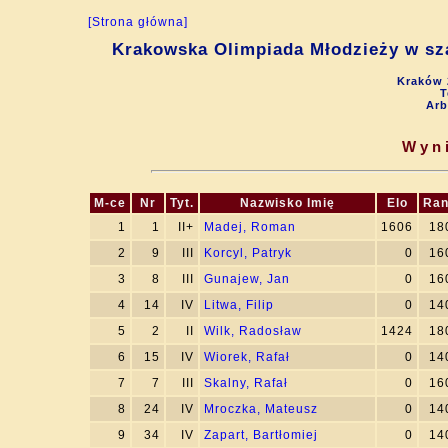
[Strona główna]
Krakowska Olimpiada Młodzieży w sza
Kraków 
T
Arb
Wyni
M-ce
Nr
Tyt.
Nazwisko Imię
Elo
Ran
1
1
II+
Madej, Roman
1606
18
2
9
III
Korcyl, Patryk
0
16
3
8
III
Gunajew, Jan
0
16
4
14
IV
Litwa, Filip
0
14
5
2
II
Wilk, Radosław
1424
18
6
15
IV
Wiorek, Rafał
0
14
7
7
III
Skalny, Rafał
0
16
8
24
IV
Mroczka, Mateusz
0
14
9
34
IV
Zapart, Bartłomiej
0
14