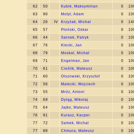
62
50
Kubik, Maksymilian
0
10
63
90
Motyl, Adam
0
10
64
26
IV
Krzyżak, Michał
0
14
65
57
Płoński, Oskar
0
10
66
44
Sarnek, Patryk
0
10
67
76
Klecki, Jan
0
10
68
79
Moskal, Michał
0
10
69
71
Engelman, Jan
0
10
70
61
Cieślik, Mateusz
0
10
71
60
Olszowski, Krzysztof
0
10
72
56
Małecki, Wojciech
0
10
73
55
Mróz, Antoni
0
10
74
69
Dyląg, Mikołaj
0
10
75
64
Jajko, Mateusz
0
10
76
91
Kurasz, Kacper
0
10
77
72
Samek, Michał
0
10
77
88
Chmura, Mateusz
0
10