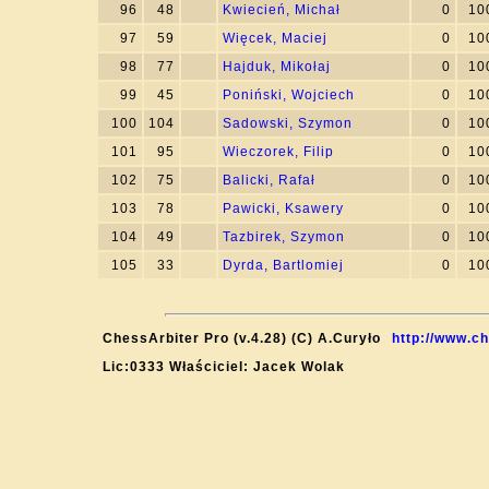
96
48
Kwiecień, Michał
0
10
97
59
Więcek, Maciej
0
10
98
77
Hajduk, Mikołaj
0
10
99
45
Poniński, Wojciech
0
10
100
104
Sadowski, Szymon
0
10
101
95
Wieczorek, Filip
0
10
102
75
Balicki, Rafał
0
10
103
78
Pawicki, Ksawery
0
10
104
49
Tazbirek, Szymon
0
10
105
33
Dyrda, Bartlomiej
0
10
ChessArbiter Pro (v.4.28) (C) A.Curyło
http://www.c
Lic:0333 Właściciel: Jacek Wolak