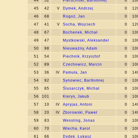
44
52
Pierściński, Bartłomiej
0
10
45
42
V
Dymek, Andrzej
0
12
46
68
Rogoż, Jan
0
10
47
41
V
Socha, Wojciech
0
12
48
67
Bochenek, Michał
0
10
49
47
Mystkowski, Aleksander
0
10
50
98
Nieuważny, Adam
0
10
51
54
Piechnik, Krzysztof
0
10
52
89
Czechowicz, Marcin
0
10
53
36
IV
Pamuła, Jan
0
14
54
92
Synowiec, Bartłomiej
0
10
55
85
Ślusarczyk, Michał
0
10
56
101
Kierys, Jakub
0
10
57
10
IV
Apryjas, Antoni
0
14
58
20
IV
Zborowski, Paweł
0
14
59
83
Wessling, Jonas
0
10
60
70
Wiecha, Karol
0
10
61
66
Dydek, Łukasz
0
10