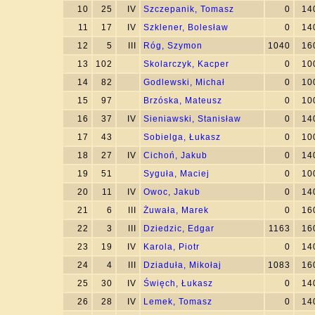
10
25
IV
Szczepanik, Tomasz
0
14
11
17
IV
Szklener, Bolesław
0
14
12
5
III
Róg, Szymon
1040
16
13
102
Skolarczyk, Kacper
0
10
14
82
Godlewski, Michał
0
10
15
97
Brzóska, Mateusz
0
10
16
37
IV
Sieniawski, Stanisław
0
14
17
43
Sobielga, Łukasz
0
10
18
27
IV
Cichoń, Jakub
0
14
19
51
Syguła, Maciej
0
10
20
11
IV
Owoc, Jakub
0
14
21
6
III
Żuwała, Marek
0
16
22
3
III
Dziedzic, Edgar
1163
16
23
19
IV
Karola, Piotr
0
14
24
4
III
Dziaduła, Mikołaj
1083
16
25
30
IV
Święch, Łukasz
0
14
26
28
IV
Lemek, Tomasz
0
14