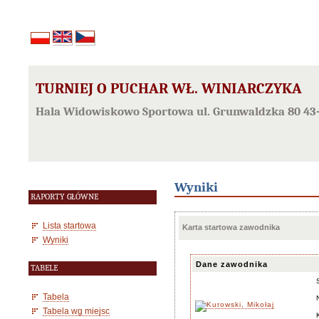
TURNIEJ O PUCHAR WŁ. WINIARCZYKA
Hala Widowiskowo Sportowa ul. Grunwaldzka 80 43-
Wyniki
RAPORTY GŁÓWNE
Lista startowa
Karta startowa zawodnika
Wyniki
Dane zawodnika
TABELE
Tabela
Tabela wg miejsc