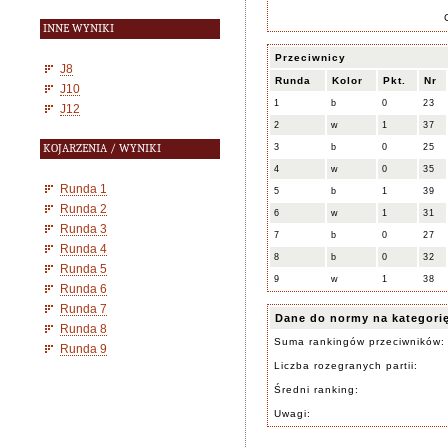
INNE WYNIKI
Przeciwnicy
J8
Runda
Kolor
Pkt.
Nr
J10
1
b
0
23
J12
2
w
1
37
KOJARZENIA / WYNIKI
3
b
0
25
4
w
0
35
Runda 1
5
b
1
39
Runda 2
6
w
1
31
Runda 3
7
b
0
27
Runda 4
8
b
0
32
Runda 5
9
w
1
38
Runda 6
Runda 7
Dane do normy na kategori
Runda 8
Suma rankingów przeciwników:
Runda 9
Liczba rozegranych partii:
Średni ranking:
Uwagi: