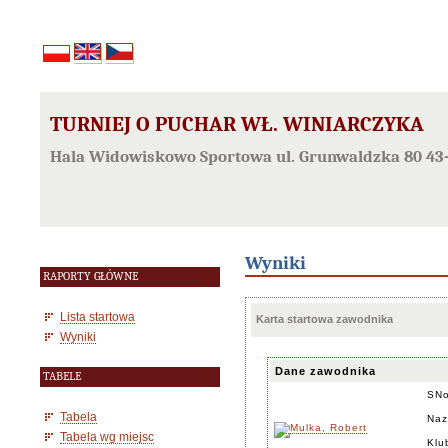
TURNIEJ O PUCHAR WŁ. WINIARCZYKA
Hala Widowiskowo Sportowa ul. Grunwaldzka 80 43-
Wyniki
RAPORTY GŁÓWNE
Lista startowa
Karta startowa zawodnika
Wyniki
Dane zawodnika
TABELE
SN
Tabela
Naz
Tabela wg miejsc
Klu