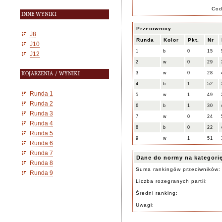
Co
INNE WYNIKI
Przeciwnicy
J8
Runda
Kolor
Pkt.
Nr
J10
1
b
0
15
J12
2
w
0
29
KOJARZENIA / WYNIKI
3
w
0
28
4
b
1
52
Runda 1
5
w
1
49
Runda 2
6
b
1
30
Runda 3
7
w
0
24
Runda 4
8
b
0
22
Runda 5
9
w
1
51
Runda 6
Runda 7
Dane do normy na kategori
Runda 8
Suma rankingów przeciwników:
Runda 9
Liczba rozegranych partii:
Średni ranking:
Uwagi: