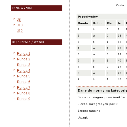
Code
INNE WYNIKI
Przeciwnicy
J8
Runda
Kolor
Pkt.
Nr
J10
1
b
0
1
J12
2
w
0
53
KOJARZENIA / WYNIKI
3
b
1
42
4
w
1
47
Runda 1
5
w
0
14
Runda 2
6
b
1
40
Runda 3
7
b
0
17
Runda 4
8
w
0
43
Runda 5
9
b
1
48
Runda 6
Runda 7
Dane do normy na kategori
Runda 8
Suma rankingów przeciwników:
Runda 9
Liczba rozegranych partii:
Średni ranking:
Uwagi: