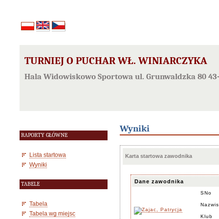
TURNIEJ O PUCHAR WŁ. WINIARCZYKA
Hala Widowiskowo Sportowa ul. Grunwaldzka 80 43-
Wyniki
RAPORTY GŁÓWNE
Lista startowa
Karta startowa zawodnika
Wyniki
Dane zawodnika
TABELE
SNo
Tabela
Nazwis
Tabela wg miejsc
Klub