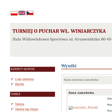
TURNIEJ O PUCHAR WŁ. WINIARCZYKA
Hala Widowiskowo Sportowa ul. Grunwaldzka 80 43-
Wyniki
RAPORTY GŁÓWNE
Lista startowa
Karta startowa zawodnika
Wyniki
Dane zawodnika
TABELE
SN
Tabela
Naz
Tabela wg miejsc
Klu