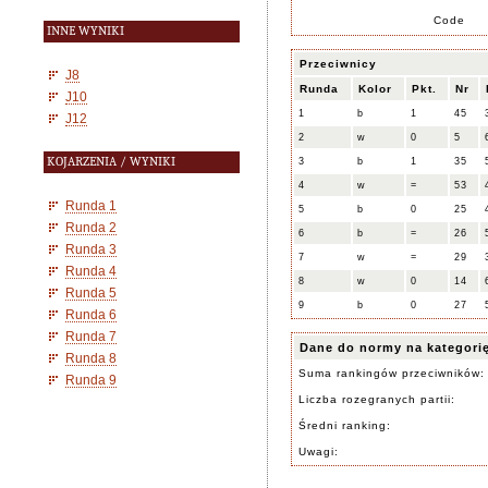
Code
INNE WYNIKI
Przeciwnicy
J8
Runda
Kolor
Pkt.
Nr
J10
1
b
1
45
J12
2
w
0
5
KOJARZENIA / WYNIKI
3
b
1
35
4
w
=
53
Runda 1
5
b
0
25
Runda 2
6
b
=
26
Runda 3
7
w
=
29
Runda 4
8
w
0
14
Runda 5
9
b
0
27
Runda 6
Runda 7
Dane do normy na kategori
Runda 8
Suma rankingów przeciwników:
Runda 9
Liczba rozegranych partii:
Średni ranking:
Uwagi: