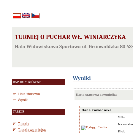
TURNIEJ O PUCHAR WŁ. WINIARCZYKA
Hala Widowiskowo Sportowa ul. Grunwaldzka 80 43-
Wyniki
RAPORTY GŁÓWNE
Lista startowa
Karta startowa zawodnika
Wyniki
Dane zawodnika
TABELE
SNo
Tabela
Nazwisko
Tabela wg miejsc
Klub