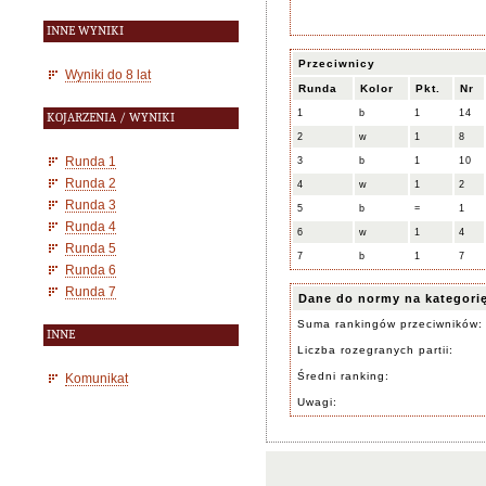
INNE WYNIKI
Przeciwnicy
Wyniki do 8 lat
Runda
Kolor
Pkt.
Nr
1
b
1
14
KOJARZENIA / WYNIKI
2
w
1
8
Runda 1
3
b
1
10
Runda 2
4
w
1
2
Runda 3
5
b
=
1
Runda 4
6
w
1
4
Runda 5
7
b
1
7
Runda 6
Runda 7
Dane do normy na kategori
Suma rankingów przeciwników:
INNE
Liczba rozegranych partii:
Średni ranking:
Komunikat
Uwagi: