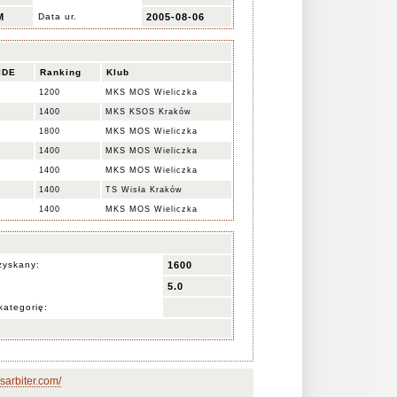
M
Data ur.
2005-08-06
IDE
Ranking
Klub
1200
MKS MOS Wieliczka
1400
MKS KSOS Kraków
1800
MKS MOS Wieliczka
1400
MKS MOS Wieliczka
1400
MKS MOS Wieliczka
1400
TS Wisła Kraków
1400
MKS MOS Wieliczka
zyskany:
1600
5.0
kategorię:
sarbiter.com/