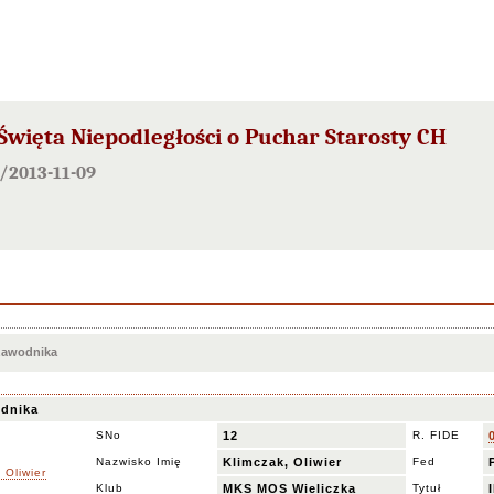
 Święta Niepodległości o Puchar Starosty CH
/2013-11-09
 zawodnika
dnika
SNo
12
R. FIDE
Nazwisko Imię
Klimczak, Oliwier
Fed
Klub
MKS MOS Wieliczka
Tytuł
I