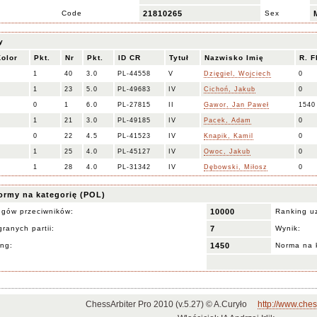
Code
21810265
Sex
y
Kolor
Pkt.
Nr
Pkt.
ID CR
Tytuł
Nazwisko Imię
R. F
1
40
3.0
PL-44558
V
Dzięgiel, Wojciech
0
w
1
23
5.0
PL-49683
IV
Cichoń, Jakub
0
0
1
6.0
PL-27815
II
Gawor, Jan Paweł
1540
w
1
21
3.0
PL-49185
IV
Pacek, Adam
0
0
22
4.5
PL-41523
IV
Knapik, Kamil
0
w
1
25
4.0
PL-45127
IV
Owoc, Jakub
0
1
28
4.0
PL-31342
IV
Dębowski, Miłosz
0
ormy na kategorię (POL)
ngów przeciwników:
10000
Ranking u
ranych partii:
7
Wynik:
ing:
1450
Norma na 
ChessArbiter Pro 2010 (v.5.27) © A.Curyło
http://www.ches