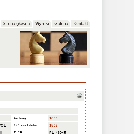
Strona główna
Wyniki
Galeria
Kontakt
0
Ranking
1600
POL
R.ChessArbiter
1507
II
ID CR
PL-46045