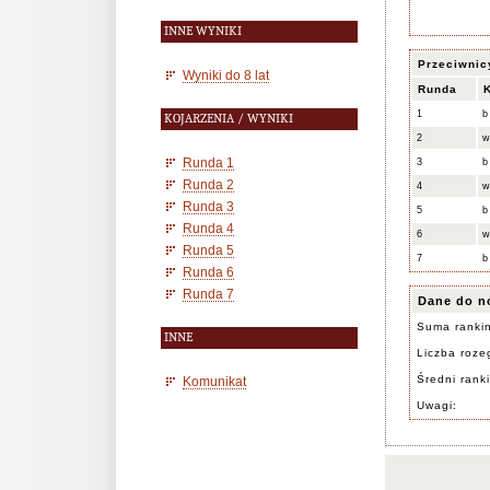
INNE WYNIKI
Przeciwnic
Wyniki do 8 lat
Runda
1
b
KOJARZENIA / WYNIKI
2
Runda 1
3
b
Runda 2
4
Runda 3
5
b
Runda 4
6
Runda 5
7
b
Runda 6
Runda 7
Dane do n
Suma ranki
INNE
Liczba rozeg
Średni rank
Komunikat
Uwagi: