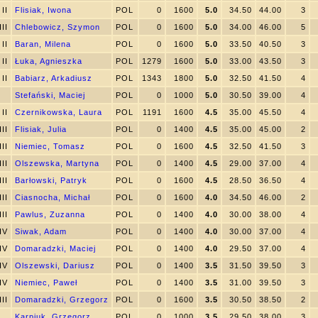
II
Flisiak, Iwona
POL
0
1600
5.0
34.50
44.00
3
III
Chlebowicz, Szymon
POL
0
1600
5.0
34.00
46.00
5
II
Baran, Milena
POL
0
1600
5.0
33.50
40.50
3
II
Łuka, Agnieszka
POL
1279
1600
5.0
33.00
43.50
3
II
Babiarz, Arkadiusz
POL
1343
1800
5.0
32.50
41.50
4
Stefański, Maciej
POL
0
1000
5.0
30.50
39.00
4
II
Czernikowska, Laura
POL
1191
1600
4.5
35.00
45.50
4
III
Flisiak, Julia
POL
0
1400
4.5
35.00
45.00
2
III
Niemiec, Tomasz
POL
0
1600
4.5
32.50
41.50
3
III
Olszewska, Martyna
POL
0
1400
4.5
29.00
37.00
4
III
Barłowski, Patryk
POL
0
1600
4.5
28.50
36.50
4
III
Ciasnocha, Michał
POL
0
1600
4.0
34.50
46.00
2
III
Pawlus, Zuzanna
POL
0
1400
4.0
30.00
38.00
4
IV
Siwak, Adam
POL
0
1400
4.0
30.00
37.00
4
IV
Domaradzki, Maciej
POL
0
1400
4.0
29.50
37.00
4
IV
Olszewski, Dariusz
POL
0
1400
3.5
31.50
39.50
3
IV
Niemiec, Paweł
POL
0
1400
3.5
31.00
39.50
3
III
Domaradzki, Grzegorz
POL
0
1600
3.5
30.50
38.50
2
Karpiuk, Grzegorz
POL
0
1000
3.5
29.50
38.00
3