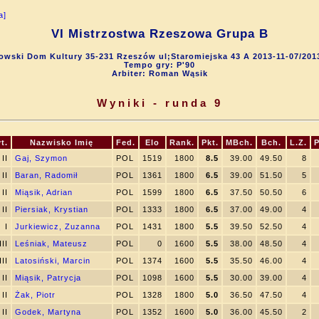
a]
VI Mistrzostwa Rzeszowa Grupa B
owski Dom Kultury 35-231 Rzeszów ul;Staromiejska 43 A 2013-11-07/2013
Tempo gry: P'90
Arbiter: Roman Wąsik
Wyniki - runda 9
t.
Nazwisko Imię
Fed.
Elo
Rank.
Pkt.
MBch.
Bch.
L.Z.
P
II
Gaj, Szymon
POL
1519
1800
8.5
39.00
49.50
8
II
Baran, Radomił
POL
1361
1800
6.5
39.00
51.50
5
II
Miąsik, Adrian
POL
1599
1800
6.5
37.50
50.50
6
II
Piersiak, Krystian
POL
1333
1800
6.5
37.00
49.00
4
I
Jurkiewicz, Zuzanna
POL
1431
1800
5.5
39.50
52.50
4
III
Leśniak, Mateusz
POL
0
1600
5.5
38.00
48.50
4
III
Latosiński, Marcin
POL
1374
1600
5.5
35.50
46.00
4
II
Miąsik, Patrycja
POL
1098
1600
5.5
30.00
39.00
4
II
Żak, Piotr
POL
1328
1800
5.0
36.50
47.50
4
II
Godek, Martyna
POL
1352
1600
5.0
36.00
45.50
2