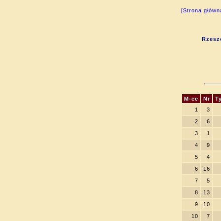
[Strona główn
Rzesz
M-ce
Nr
Ty
1
3
2
6
3
1
4
9
5
4
6
16
7
5
8
13
9
10
10
7