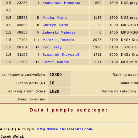
0.5
23286
I
Kucharska, Honorata
1669
1800
UKS przy
0.5
0.5
25598
II
Mucha, Marta
1136
1600
UKS przy
0.5
49880
III
Starzyk, Karol
0
1600
MKS KSO
1.5
49686
IV
Żuławski, Mateusz
0
1400
MKS KSO
1.5
17194
I++
Marczuk, Dominik
2028
2100
KKSz Kr
1.5
26164
I+
Kyć, Jerzy
1960
2100
TS Wisła
1.5
31108
I
Szczurek, Krzysztof
1711
2000
KKSz Kr
1.5
17208
I+
Chmiel, Marcin
2011
2100
MLKSz My
18300
 rankingów przeciwników:
Ranking uzys
10
Liczba partii (N):
Suma punk
1828
Ranking średni (Rar):
Norma na kategori
Uwagi do normy:
Data i podpis sędziego:
4.28) (C) A.Curyło
http://www.chessarbiter.com/
: Jacek Wolak