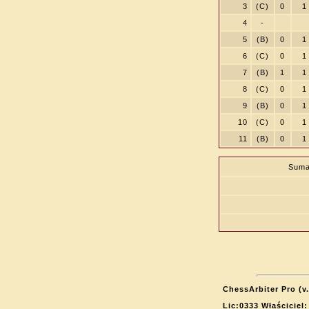
3
(C)
0
1
4
-
5
(B)
0
1
6
(C)
0
1
7
(B)
1
1
8
(C)
0
1
9
(B)
0
1
10
(C)
0
1
11
(B)
0
1
Suma
ChessArbiter Pro (v.
Lic:0333 Właściciel