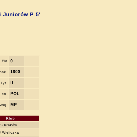
i Juniorów P-5'
0
Elo
1800
ank.
II
Tyt.
POL
Fed.
MP
Woj.
Klub
S Kraków
Wieliczka