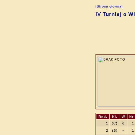
[Strona główna]
IV Turniej o W
Rnd.
Kl.
W
Nr
1
(C)
0
1
2
(B)
=
1