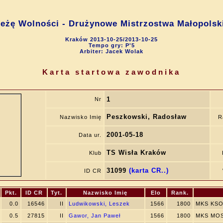
ieżę Wolności - Drużynowe Mistrzostwa Małopolsk
Kraków 2013-10-25/2013-10-25
Tempo gry: P'5
Arbiter: Jacek Wolak
Karta startowa zawodnika
1
Nr
Peszkowski, Radosław
Nazwisko Imię
R
2001-05-18
Data ur.
TS Wisła Kraków
Klub
31099
(karta CR..)
ID CR
Pkt.
ID CR
Tyt.
Nazwisko Imię
Elo
Rank.
0.0
16546
II
Ludwikowski, Leszek
1566
1800
MKS KSO
0.5
27815
II
Gawor, Jan Paweł
1566
1800
MKS MOS 