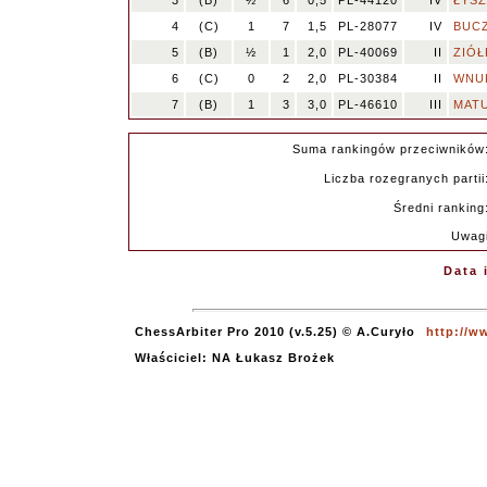
3
(B)
½
6
0,5
PL-44120
IV
ŁYSZ
4
(C)
1
7
1,5
PL-28077
IV
BUCZ
5
(B)
½
1
2,0
PL-40069
II
ZIÓŁ
6
(C)
0
2
2,0
PL-30384
II
WNUK
7
(B)
1
3
3,0
PL-46610
III
MATU
Suma rankingów przeciwników
Liczba rozegranych partii
Średni ranking
Uwag
Data 
ChessArbiter Pro 2010 (v.5.25) © A.Curyło
http://w
Właściciel: NA Łukasz Brożek