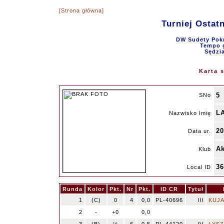
[Strona główna]
Turniej Ostat
DW Sudety Pokr
Tempo g
Sędzi
Karta 
5
SNo
L
Nazwisko Imię
20
Data ur.
A
Klub
3
Local ID
Runda
Kolor
Pkt.
Nr
Pkt.
ID CR
Tytuł
1
(C)
0
4
0,0
PL-40696
III
KUJA
2
-
+0
0,0