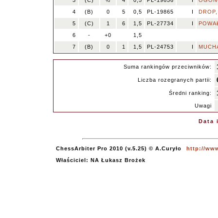
3
(C)
½
4
0,5
PL-19656
I
OGONO
4
(B)
0
5
0,5
PL-19865
I
DROP,
5
(C)
1
6
1,5
PL-27734
I
POWAŁ
6
-
+0
1,5
7
(B)
0
1
1,5
PL-24753
I
MUCHA,
Suma rankingów przeciwników:
Liczba rozegranych partii:
Średni ranking:
Uwagi
Data 
ChessArbiter Pro 2010 (v.5.25) © A.Curyło
http://ww
Właściciel: NA Łukasz Brożek