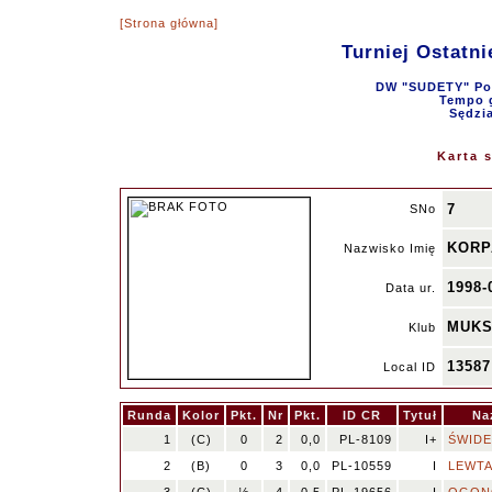
[Strona główna]
Turniej Ostatn
DW "SUDETY" Pok
Tempo g
Sędzi
Karta 
7
SNo
KORP
Nazwisko Imię
1998-
Data ur.
MUKS
Klub
1358
Local ID
Runda
Kolor
Pkt.
Nr
Pkt.
ID CR
Tytuł
Na
1
(C)
0
2
0,0
PL-8109
I+
ŚWIDE
2
(B)
0
3
0,0
PL-10559
I
LEWTA