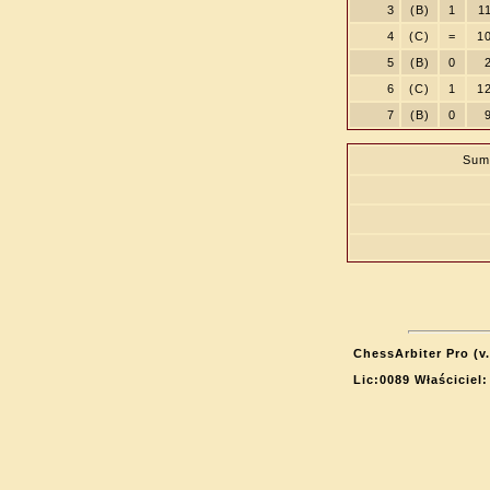
3
(B)
1
1
4
(C)
=
1
5
(B)
0
6
(C)
1
1
7
(B)
0
Sum
ChessArbiter Pro (v.
Lic:0089 Właścicie