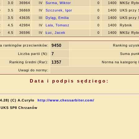
1
3.0
36964
IV
Surma, Wiktor
0
1400
MKSz Ryb
0
3.5
36869
IV
Szczurek, Igor
0
1400
UKS przy 
2
3.5
43635
III
Dyląg, Emilia
0
1400
UKS przy 
2
4.5
42984
IV
Lala, Tomasz
0
1400
Rybnik
9
4.5
36596
IV
Łuc, Jacek
0
1400
MKSz Ryb
9450
a rankingów przeciwników:
Ranking uzys
7
Liczba partii (N):
Suma punk
1357
Ranking średni (Rar):
Norma na kategorię
Uwagi do normy:
Data i podpis sędziego:
4.28) (C) A.Curyło
http://www.chessarbiter.com/
l: UKS SP8 Chrzanów