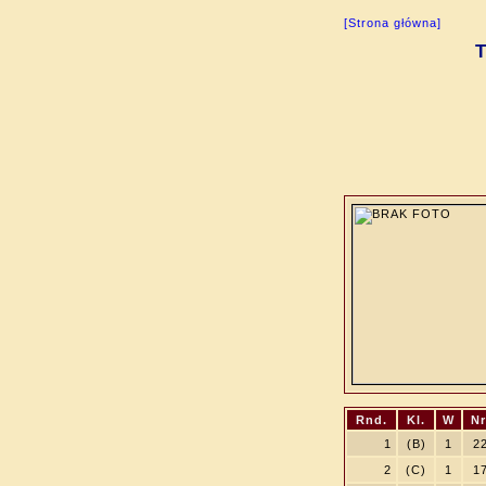
[Strona główna]
T
Rnd.
Kl.
W
Nr
1
(B)
1
2
2
(C)
1
1