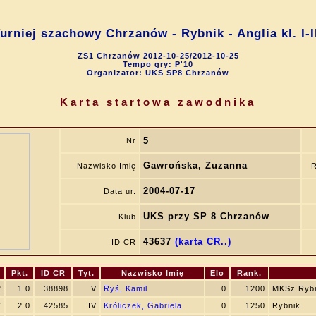
urniej szachowy Chrzanów - Rybnik - Anglia kl. I-I
ZS1 Chrzanów 2012-10-25/2012-10-25
Tempo gry: P'10
Organizator: UKS SP8 Chrzanów
Karta startowa zawodnika
5
Nr
Gawrońska, Zuzanna
Nazwisko Imię
R
2004-07-17
Data ur.
UKS przy SP 8 Chrzanów
Klub
43637
(karta CR..)
ID CR
Pkt.
ID CR
Tyt.
Nazwisko Imię
Elo
Rank.
2
1.0
38898
V
Ryś, Kamil
0
1200
MKSz Ryb
7
2.0
42585
IV
Króliczek, Gabriela
0
1250
Rybnik