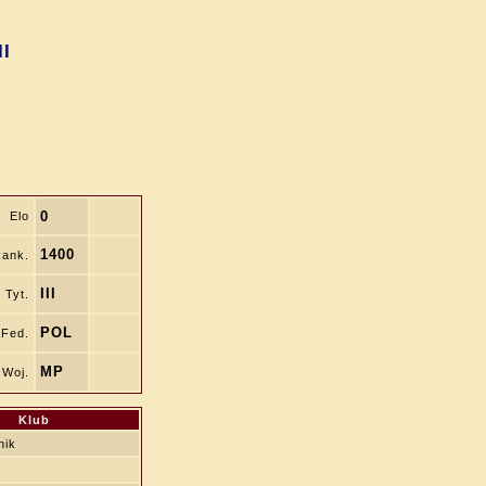
II
0
Elo
1400
ank.
III
Tyt.
POL
Fed.
MP
Woj.
Klub
nik