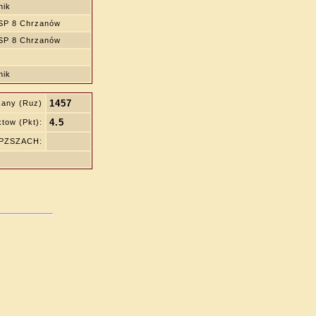
nik
SP 8 Chrzanów
SP 8 Chrzanów
nik
1457
kany (Ruz)
4.5
tow (Pkt):
 PZSZACH: