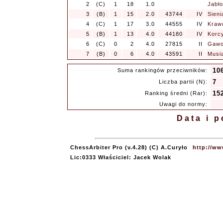
2
(C)
1
18
1.0
Jabło
3
(B)
1
15
2.0
43744
IV
Sieni
4
(C)
1
17
3.0
44555
IV
Kraw
5
(B)
1
13
4.0
44180
IV
Korcy
6
(C)
0
2
4.0
27815
II
Gawo
7
(B)
0
6
4.0
43591
II
Musia
10
Suma rankingów przeciwników:
7
Liczba partii (N):
15
Ranking średni (Rar):
Uwagi do normy:
Data i 
ChessArbiter Pro (v.4.28) (C) A.Curyło
http://ww
Lic:0333 Właściciel: Jacek Wolak