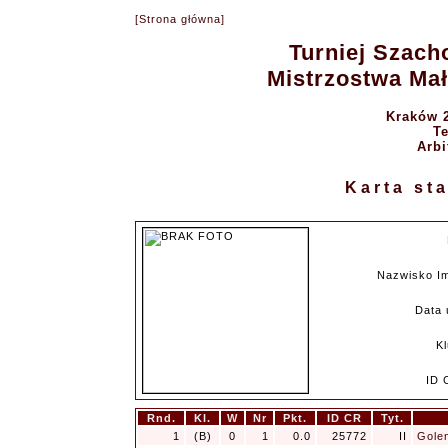
[Strona główna]
Turniej Szach
Mistrzostwa Mał
Kraków 2
Te
Arbi
Karta st
Nazwisko I
Data 
K
ID 
Rnd.
Kl.
W
Nr
Pkt.
ID CR
Tyt.
1
(B)
0
1
0.0
25772
II
Golen