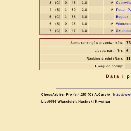
3
(C)
0
43
1.0
IV
Czerwińs
4
(B)
1
50
2.0
V
Fudal, P
5
(C)
1
66
3.0
Bogusz, 
6
(B)
0
23
3.0
IV
Wieczore
7
(C)
0
41
3.0
IV
Sztandar
73
Suma rankingów przeciwników:
6
Liczba partii (N):
11
Ranking średni (Rar):
Uwagi do normy:
Data i 
ChessArbiter Pro (v.4.25) (C) A.Curyło
http://ww
Lic:0056 Właściciel: Hasinski Krystian