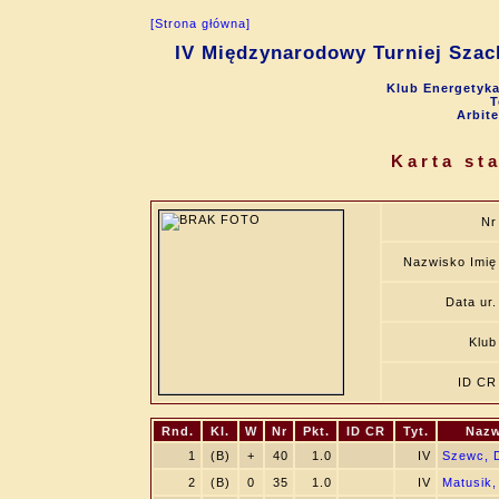
[Strona główna]
IV Międzynarodowy Turniej Szach
Klub Energetyka
T
Arbite
Karta st
Nr
Nazwisko Imię
Data ur.
Klub
ID CR
Rnd.
Kl.
W
Nr
Pkt.
ID CR
Tyt.
Nazw
1
(B)
+
40
1.0
IV
Szewc, 
2
(B)
0
35
1.0
IV
Matusik,