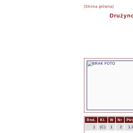
[Strona główna]
Drużyno
Rnd.
Kl.
W
Nr
Pkt
1
(C)
1
2
1.