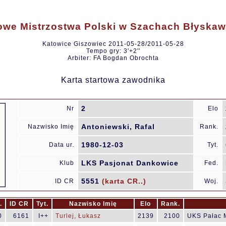
we Mistrzostwa Polski w Szachach Błyska
Katowice Giszowiec 2011-05-28/2011-05-28
Tempo gry: 3'+2''
Arbiter: FA Bogdan Obrochta
Karta startowa zawodnika
2
Nr
Elo
Antoniewski, Rafal
Nazwisko Imię
Rank.
1980-12-03
Data ur.
Tyt.
LKS Pasjonat Dankowice
Klub
Fed.
5551
(karta CR..)
ID CR
Woj.
.
ID CR
Tyt.
Nazwisko Imię
Elo
Rank.
0
6161
I++
Turlej, Łukasz
2139
2100
UKS Pałac 