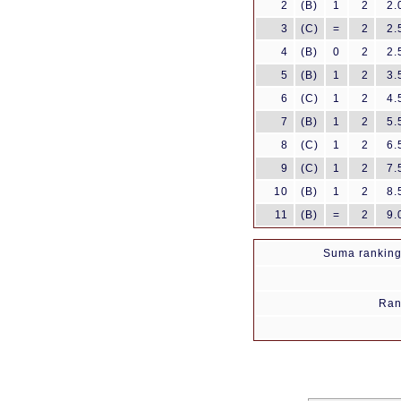
2
(B)
1
2
2.
3
(C)
=
2
2.
4
(B)
0
2
2.
5
(B)
1
2
3.
6
(C)
1
2
4.
7
(B)
1
2
5.
8
(C)
1
2
6.
9
(C)
1
2
7.
10
(B)
1
2
8.
11
(B)
=
2
9.
Suma ranking
Ran