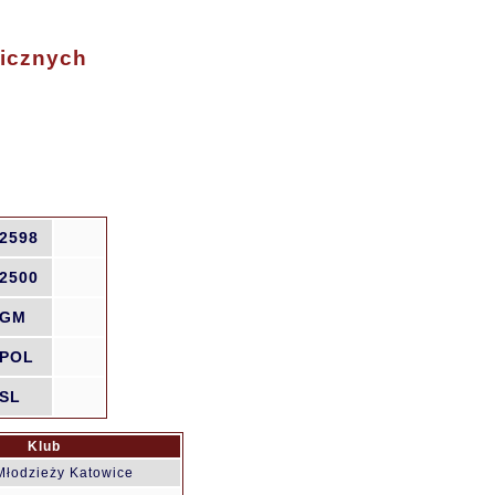
wicznych
2598
2500
GM
POL
SL
Klub
Młodzieży Katowice