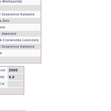
 Wielkopolski
 Szopienice Katowice
a Żnin
yna
 Jaworzno
ik-Czerwionka Leszczyny
 Szopienice Katowice
w
2500
Ruz)
9.0
kt):
CH: