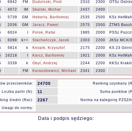
0
6942
FM
Dudzinski, Piotr
2310
2300
OTSz Ostrów
5
4072
IM
Skalski, Michał
2437
2400
5
5739
GM
Heberla, Bartłomiej
2535
2500
KSz HetMaN
5
2036
GM
Jaracz, Pawel
2575
2500
ŻTMS Baszt
5
6024
I
Polok, Rafał
1985
2000
PSSz Pszcz
5
6098
k++
Stachańczyk, Jacek
2303
2200
JKSz MCKiS
5
5814
k
Knopik, Krzysztof
2175
2200
KS 23 Górn
5
16218
I
Karcz, Bartłomiej
1921
2000
KSz HetMaN
5
3339
k
Gbyl, Andrzej
2244
2200
KKSz Krakó
0
FM
Kuraszkiewicz, Michael
2341
2300
24700
ów przeciwników:
Ranking uzyskany (
11
Liczba partii (N):
Suma punktow (P
2267
king średni (Rar):
Norma na kategorię PZSZA
Uwagi do normy:
Data i podpis sędziego: